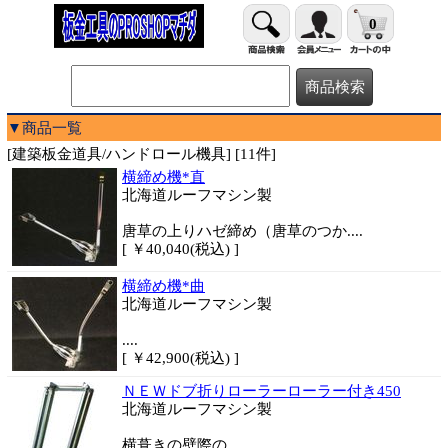
0
▼商品一覧
[建築板金道具/ハンドロール機具] [11件]
横締め機*直
北海道ルーフマシン製
唐草の上りハゼ締め（唐草のつか....
[ ￥40,040(税込) ]
横締め機*曲
北海道ルーフマシン製
....
[ ￥42,900(税込) ]
ＮＥＷドブ折りローラーローラー付き450
北海道ルーフマシン製
横葺きの壁際の....