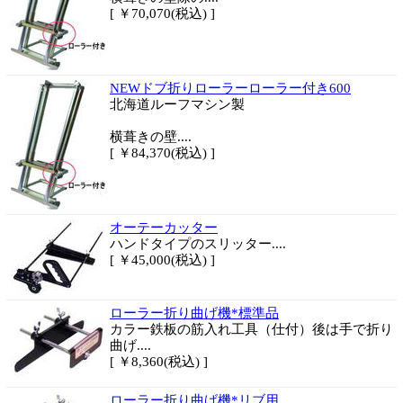
[ ￥70,070(税込) ]
NEWドブ折りローラーローラー付き600
北海道ルーフマシン製
横葺きの壁....
[ ￥84,370(税込) ]
オーテーカッター
ハンドタイプのスリッター....
[ ￥45,000(税込) ]
ローラー折り曲げ機*標準品
カラー鉄板の筋入れ工具（仕付）後は手で折り
曲げ....
[ ￥8,360(税込) ]
ローラー折り曲げ機*リブ用