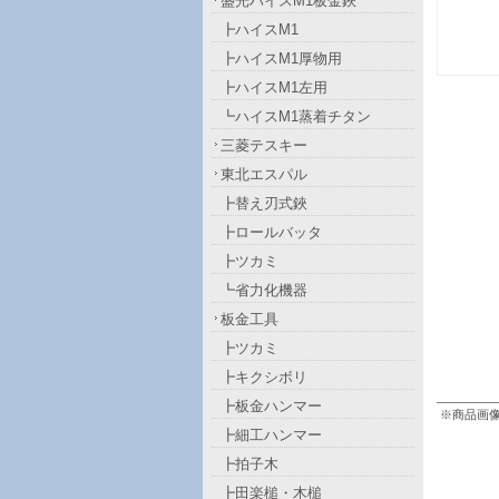
盛光ハイスM1板金鋏
┣ハイスM1
┣ハイスM1厚物用
┣ハイスM1左用
┗ハイスM1蒸着チタン
三菱テスキー
東北エスパル
┣替え刃式鋏
┣ロールバッタ
┣ツカミ
┗省力化機器
板金工具
┣ツカミ
┣キクシボリ
┣板金ハンマー
※商品画
┣細工ハンマー
┣拍子木
┣田楽槌・木槌