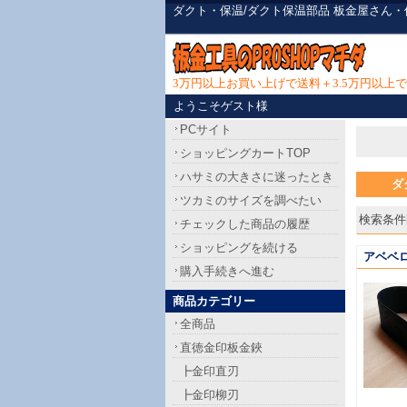
ダクト・保温/ダクト保温部品 板金屋さん
3万円以上お買い上げで送料＋3.5万円以
ようこそゲスト様
PCサイト
ショッピングカートTOP
ハサミの大きさに迷ったとき
ダ
ツカミのサイズを調べたい
検索条件[
チェックした商品の履歴
ショッピングを続ける
アベベ
購入手続きへ進む
商品カテゴリー
全商品
直徳金印板金鋏
┣金印直刃
┣金印柳刃