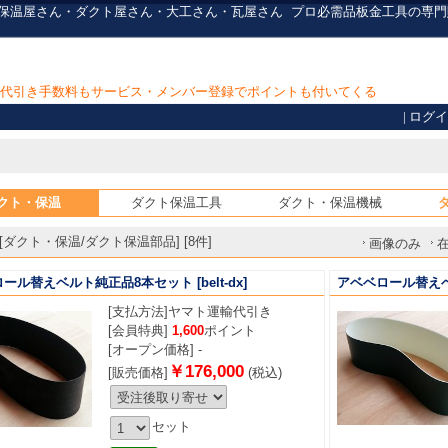
・保温屋さん・ダクト屋さん・大工さん・瓦屋さん
プロ必需品
板金工具の専門
上で代引き手数料もサービス・メンバー登録でポイントも付いてくる
|
ログイ
クト・保温
ダクト保温工具
ダクト・保温機械
ダクト・保温/ダクト保温部品] [8件]
画像のみ
ロール替えベルト純正品8本セット
[belt-dx]
アベベロール替え
[支払方法]
ヤマト運輸代引き
[会員特典]
1,600
ポイント
[オープン価格] -
￥176,000
[販売価格]
(税込)
セット