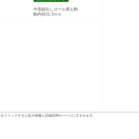
中型紐出しロール替え駒
駒内径21.3ｍｍ
像をクリックすると拡大画像と詳細説明のページにすすみます。