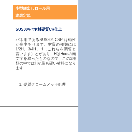
小型紐出しロール用
達磨定規
SUS304バネ材硬質CR仕上
バネ用であるSUS304 CSP は磁性
が多少あります。材質の種類には
1/2H、3/4H、H（これらを調質と
言います）とがあり、HはHardの頭
文字を取ったものなので、この3種
類の中ではHが最も硬い材料になり
ます
硬質クロームメッキ処理