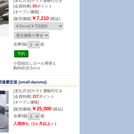
[支払方法]
ヤマト運輸代引き
[会員特典]
65
ポイント
[オープン価格] -
￥7,210
[販売価格]
(税込)
在庫0組
組
小型紐出しロール用替え
駒内径16.5ｍｍ
用達磨定規
[small-daruma]
[支払方法]
ヤマト運輸代引き
[会員特典]
227
ポイント
[オープン価格] -
￥25,000
[販売価格]
(税込)
在庫0個
個
入荷待ち（1ヶ月以上～）