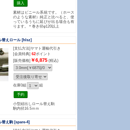
素材はビニール系統です。（ホース
のような素材）純正と比べると、使
っているうちに延びが出る場合も有
ります。＊巻き径φ120以上
ル替えロール
[hlsz]
[支払方法]
ヤマト運輸代引き
[会員特典]
62
ポイント
￥6,875
[販売価格]
(税込)
在庫0組
組
小型紐出しロール替え駒
駒内径16.5ｍｍ
ル替え駒
[spare-4]