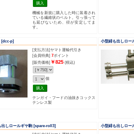
機械を新規に購入した時に装着され
ている繊維状のベルト。引っ張って
も延びないため、径が安定してま
す。
[dcc-p]
小型緋も出しロー
[支払方法]
ヤマト運輸代引き
[会員特典]
7
ポイント
￥825
[販売価格]
(税込)
個
テンガイ・フードの油抜きコックス
テンレス製
も出しロールギヤ駒
[spare-roll3]
小型緋も出しロー