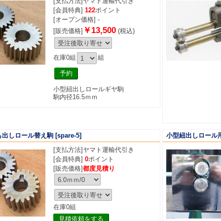
[支払方法]
ヤマト運輸代引き
[会員特典]
122
ポイント
[オープン価格] -
￥13,500
[販売価格]
(税込)
在庫0組
組
小型紐出しロールギヤ駒
駒内径16.5ｍｍ
も出しロール替え駒
[spare-5]
小型紐出しロール
[支払方法]
ヤマト運輸代引き
[会員特典]
0
ポイント
[販売価格]
都度見積り
在庫0組
見積依頼をする