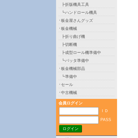
┣折版機具工具
┗ハンドロール機具
板金屋さんグッズ
板金機械
┣折り曲げ機
┣切断機
┣成型ロール機準備中
┗バッタ準備中
板金機械部品
┗準備中
セール
中古機械
会員ログイン
ＩＤ
PASS