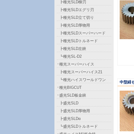
┣種光SLD柳刃
┣種光SLDエグリ刃
┣種光SLD立て切り
┣種光SLD厚物用
┣種光SLDスーパーハード
┣種光SLDトルネード
┣種光SLD左鋏
┗種光SL-D2
種光スーパーハイス
┣種光スーパーハイス21
┗種光ハイスワールドワン
中型緋
種光BIGCUT
盛光SLD板金鋏
┣盛光SLD
┣盛光SLD厚物用
┣盛光SLDα
┗盛光SLDトルネード