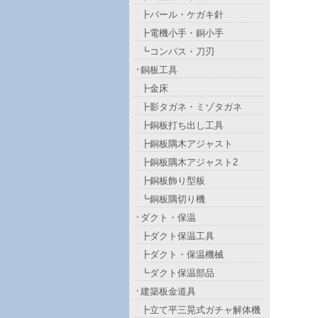
┣バール・ケガキ針
┣電機小手・銅小手
┗コンパス・刀刃
銅板工具
┣金床
┣影タガネ・ミゾタガネ
┣銅板打ち出し工具
┣銅板隅木アジャスト
┣銅板隅木アジャスト2
┣銅板飾り型板
┗銅板隅切り機
ダクト・保温
┣ダクト保温工具
┣ダクト・保温機械
┗ダクト保温部品
建築板金道具
┣立て平三晃式ガチャ解体機