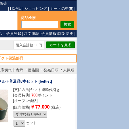
販売
|
HOME
|
ショッピング
|
カートの中(
0
)
|
商品検索
ン
|
会員登録
|
注文履歴
|
会員情報確認･変更
|
購入合計額：0円
ダクト保温部品
在庫切れ非表示
価格順
発売日順
人気順
ベルト普及品8本セット
[belt-st]
[支払方法]
ヤマト運輸代引き
[会員特典]
700
ポイント
[オープン価格] -
￥77,000
[販売価格]
(税込)
セット