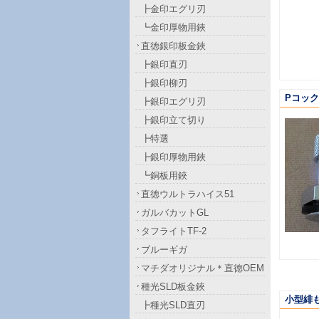
┣金印エグリ刃
┗金印厚物用鋏
直徳銀印板金鋏
┣銀印直刃
┣銀印柳刃
Pコック
┣銀印エグリ刃
┣銀印立て切り
┣特選
┣銀印厚物用鋏
┗銅板用鋏
直徳ウルトラハイス51
ガルバカットGL
タフライトTF-2
ブルーギガ
マチダオリジナル＊直徳OEM
種光SLD板金鋏
小型緋
┣種光SLD直刃