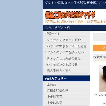
ダクト・保温/ダクト保温部品 板金屋さん
3万円以上お買い上げで送料＋3.5万円以
ようこそゲスト様
PCサイト
ショッピングカートTOP
ハサミの大きさに迷ったとき
ダ
ツカミのサイズを調べたい
検索条件[
チェックした商品の履歴
ショッピングを続ける
購入手続きへ進む
商品カテゴリー
全商品
直徳金印板金鋏
アベベ
┣金印直刃
┣金印柳刃
￥