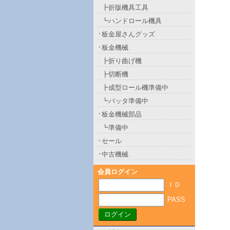
┣折版機具工具
┗ハンドロール機具
板金屋さんグッズ
板金機械
┣折り曲げ機
┣切断機
┣成型ロール機準備中
┗バッタ準備中
板金機械部品
┗準備中
セール
中古機械
会員ログイン
ＩＤ
PASS