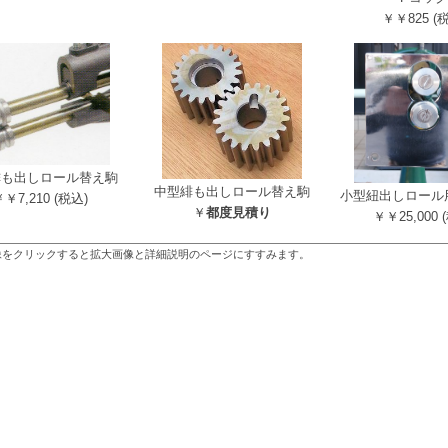
￥￥825 (
緋も出しロール替え駒
中型緋も出しロール替え駒
小型紐出しロール
￥7,210 (税込)
￥
都度見積り
￥￥25,000 
像をクリックすると拡大画像と詳細説明のページにすすみます。