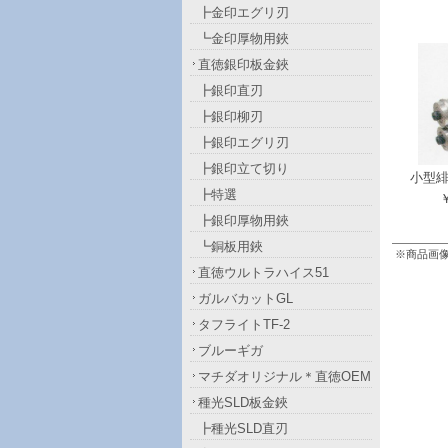
┣金印エグリ刃
┗金印厚物用鋏
直徳銀印板金鋏
┣銀印直刃
┣銀印柳刃
┣銀印エグリ刃
┣銀印立て切り
小型
┣特選
￥
┣銀印厚物用鋏
┗銅板用鋏
※商品画
直徳ウルトラハイス51
ガルバカットGL
タフライトTF-2
ブルーギガ
マチダオリジナル＊直徳OEM
種光SLD板金鋏
┣種光SLD直刃