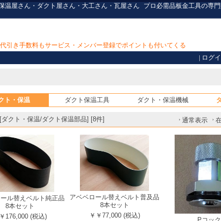
・保温屋さん・ダクト屋さん・大工さん・瓦屋さん
プロ必需品
板金工具の専門
上で代引き手数料もサービス・メンバー登録でポイントも付いてくる
|
ログイ
クト・保温
ダクト保温工具
ダクト・保温機械
ダクト・保温/ダクト保温部品] [8件]
通常表示
アベベロール替えベルト普及品
ロール替えベルト純正品
8本セット
8本セット
￥￥77,000 (税込)
￥176,000 (税込)
Pコック