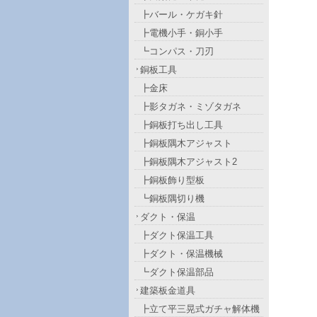
┣バール・ケガキ針
┣電機小手・銅小手
┗コンパス・刀刃
銅板工具
┣金床
┣影タガネ・ミゾタガネ
┣銅板打ち出し工具
┣銅板隅木アジャスト
┣銅板隅木アジャスト2
┣銅板飾り型板
┗銅板隅切り機
ダクト・保温
┣ダクト保温工具
┣ダクト・保温機械
┗ダクト保温部品
建築板金道具
┣立て平三晃式ガチャ解体機