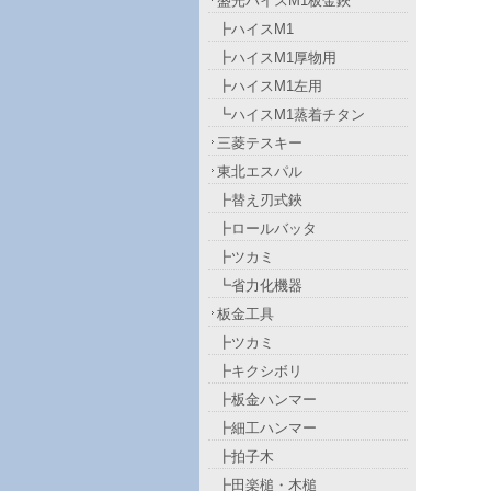
盛光ハイスM1板金鋏
┣ハイスM1
┣ハイスM1厚物用
┣ハイスM1左用
┗ハイスM1蒸着チタン
三菱テスキー
東北エスパル
┣替え刃式鋏
┣ロールバッタ
┣ツカミ
┗省力化機器
板金工具
┣ツカミ
┣キクシボリ
┣板金ハンマー
┣細工ハンマー
┣拍子木
┣田楽槌・木槌