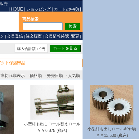
販売
|
HOME
|
ショッピング
|
カートの中(
0
)
|
商品検索
ン
|
会員登録
|
注文履歴
|
会員情報確認･変更
|
購入合計額：0円
ダクト保温部品
在庫切れ非表示
価格順
発売日順
人気順
小型緋も出しロール替えロール
小型緋も出しロールギヤ駒
￥￥6,875 (税込)
￥￥13,500 (税込)