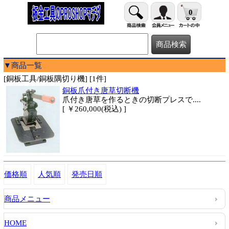
0
▼商品一覧
[銅板工具/銅板隅切り機] [1件]
銅板爪付き唐草切断機
爪付き唐草を作るときの切断プレスで....
[ ￥260,000(税込) ]
価格順
人気順
発売日順
商品メニュー
HOME