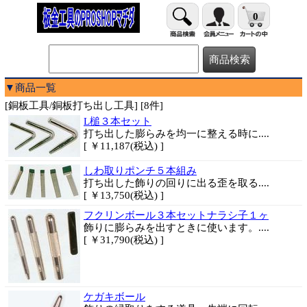
0
▼商品一覧
[銅板工具/銅板打ち出し工具] [8件]
L槌３本セット
打ち出した膨らみを均一に整える時に....
[ ￥11,187(税込) ]
しわ取りポンチ５本組み
打ち出した飾りの回りに出る歪を取る....
[ ￥13,750(税込) ]
フクリンボール３本セットナラシ子１ヶ
飾りに膨らみを出すときに使います。....
[ ￥31,790(税込) ]
ケガキボール