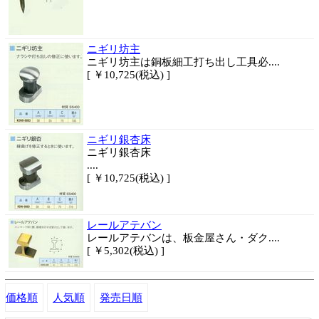
ニギリ坊主
ニギリ坊主は銅板細工打ち出し工具必....
[ ￥10,725(税込) ]
ニギリ銀杏床
ニギリ銀杏床
....
[ ￥10,725(税込) ]
レールアテバン
レールアテバンは、板金屋さん・ダク....
[ ￥5,302(税込) ]
価格順
人気順
発売日順