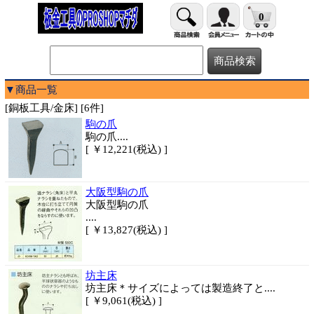
0
▼商品一覧
[銅板工具/金床] [6件]
駒の爪
駒の爪....
[ ￥12,221(税込) ]
大阪型駒の爪
大阪型駒の爪
....
[ ￥13,827(税込) ]
坊主床
坊主床＊サイズによっては製造終了と....
[ ￥9,061(税込) ]