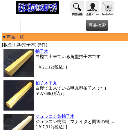
0
▼商品一覧
[板金工具/拍子木] [5件]
拍子木
白樫で出来ている角型拍子木です
....
[ ￥2,112(税込) ]
拍子木甲丸
白樫で出来ている甲丸型拍子木です[
￥2,768(税込) ]
ジュラコン製拍子木
ジュラコン樹脂（マナイタと同等の樹....
[ ￥7,312(税込) ]