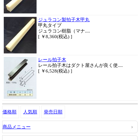
ジュラコン製拍子木甲丸
甲丸タイプ
ジュラコン樹脂（マナ....
[ ￥8,360(税込) ]
レール拍子木
レール拍子木はダクト屋さんが良く使....
[ ￥6,528(税込) ]
価格順
人気順
発売日順
商品メニュー