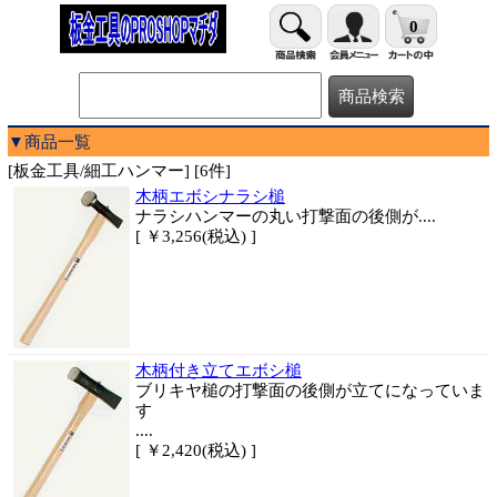
0
▼商品一覧
[板金工具/細工ハンマー] [6件]
木柄エボシナラシ槌
ナラシハンマーの丸い打撃面の後側が....
[ ￥3,256(税込) ]
木柄付き立てエボシ槌
ブリキヤ槌の打撃面の後側が立てになっていま
す
....
[ ￥2,420(税込) ]