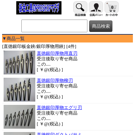
0
▼商品一覧
[直徳銀印板金鋏/銀印厚物用鋏] [4件]
直徳銀印厚物用直刃
受注後取り寄せ商品
この....
[ ￥@(税込) ]
直徳銀印厚物柳刃
受注後取り寄せ商品
この....
[ ￥@(税込) ]
直徳銀印厚物エグリ刃
受注後取り寄せ商品
この....
[ ￥@(税込) ]
直徳銀印ダクトバサミ