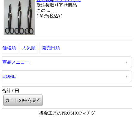
受注後取り寄せ商品
この....
[ ￥@(税込) ]
価格順
人気順
発売日順
商品メニュー
HOME
合計 0円
板金工具のPROSHOPマチダ