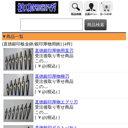
0
▼商品一覧
[直徳銀印板金鋏/銀印厚物用鋏] [4件]
直徳銀印厚物用直刃
受注後取り寄せ商品
この....
[ ￥@(税込) ]
直徳銀印厚物柳刃
受注後取り寄せ商品
この....
[ ￥@(税込) ]
直徳銀印厚物エグリ刃
受注後取り寄せ商品
この....
[ ￥@(税込) ]
直徳銀印ダクトバサミ