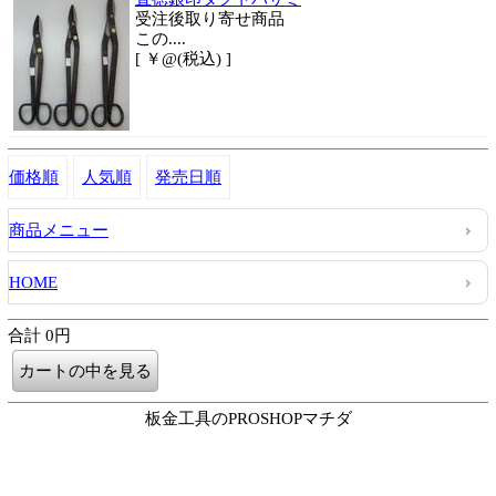
受注後取り寄せ商品
この....
[ ￥@(税込) ]
価格順
人気順
発売日順
商品メニュー
HOME
合計 0円
板金工具のPROSHOPマチダ