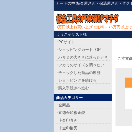
カートの中 板金屋さん・保温屋さん・ダク
3万円以上お買い上げで送料＋3.5万円以
ようこそゲスト様
PCサイト
ショッピングカートTOP
ハサミの大きさに迷ったとき
ご注文
ツカミのサイズを調べたい
チェックした商品の履歴
ショッピングを続ける
購入手続きへ進む
商品カテゴリー
全商品
直徳金印板金鋏
┣金印直刃
┣金印柳刃