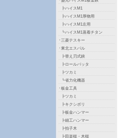
盛光ハイスM1板金鋏
┣ハイスM1
┣ハイスM1厚物用
┣ハイスM1左用
┗ハイスM1蒸着チタン
三菱テスキー
東北エスパル
┣替え刃式鋏
┣ロールバッタ
┣ツカミ
┗省力化機器
板金工具
┣ツカミ
┣キクシボリ
┣板金ハンマー
┣細工ハンマー
┣拍子木
┣田楽槌・木槌