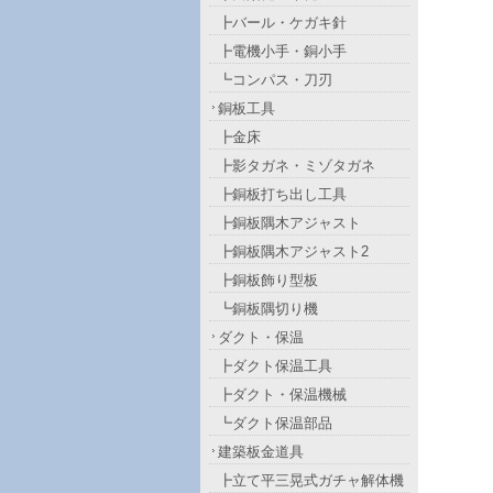
┣バール・ケガキ針
┣電機小手・銅小手
┗コンパス・刀刃
銅板工具
┣金床
┣影タガネ・ミゾタガネ
┣銅板打ち出し工具
┣銅板隅木アジャスト
┣銅板隅木アジャスト2
┣銅板飾り型板
┗銅板隅切り機
ダクト・保温
┣ダクト保温工具
┣ダクト・保温機械
┗ダクト保温部品
建築板金道具
┣立て平三晃式ガチャ解体機