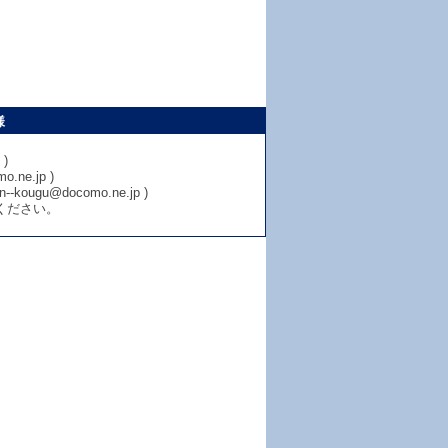
様
)
e.jp )
u@docomo.ne.jp )
ください。