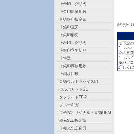
┣金印エグリ刃
┗金印厚物用鋏
直徳銀印板金鋏
銀行振り
┣銀印直刃
┣銀印柳刃
┣銀印エグリ刃
※下記の
”. （ハ
┣銀印立て切り
＠の直前が
”. （ハ
┣特選
※パソコ
┣銀印厚物用鋏
詳しくは
┗銅板用鋏
直徳ウルトラハイス51
ガルバカットGL
タフライトTF-2
ブルーギガ
マチダオリジナル＊直徳OEM
種光SLD板金鋏
┣種光SLD直刃