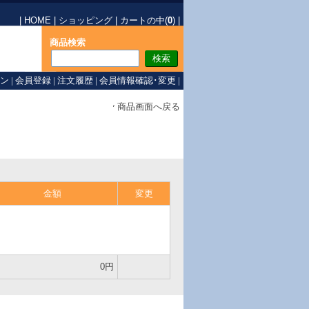
|
HOME
|
ショッピング
|
カートの中(
0
)
|
商品検索
ン
|
会員登録
|
注文履歴
|
会員情報確認･変更
|
商品画面へ戻る
金額
変更
0円