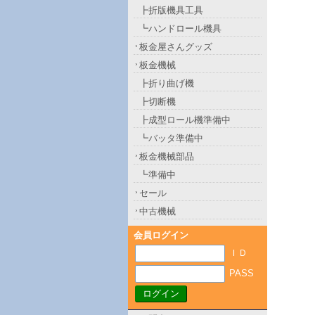
┣折版機具工具
┗ハンドロール機具
板金屋さんグッズ
板金機械
┣折り曲げ機
┣切断機
┣成型ロール機準備中
┗バッタ準備中
板金機械部品
┗準備中
セール
中古機械
会員ログイン
ＩＤ
PASS