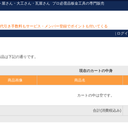
ト屋さん・大工さん・瓦屋さん
プロ必需品
板金工具の専門販売
上で代引き手数料もサービス・メンバー登録でポイントも付いてくる
|
ログイ
商品は下記の通りです。
現在のカートの中身
商品画像
商品名
カートの中は空です。
合計(消費税込み)