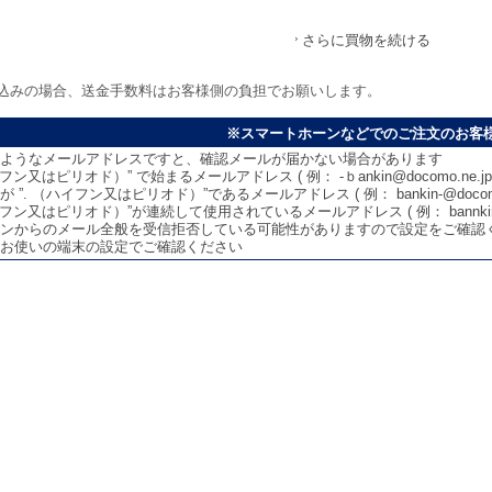
さらに買物を続ける
込みの場合、送金手数料はお客様側の負担でお願いします。
※スマートホーンなどでのご注文のお客
ようなメールアドレスですと、確認メールが届かない場合があります
イフン又はピリオド）” で始まるメールアドレス ( 例： -ｂankin@docomo.ne.jp 
 ”. （ハイフン又はピリオド）”であるメールアドレス ( 例： bankin-@docomo.n
イフン又はピリオド）”が連続して使用されているメールアドレス ( 例： bannkin--koug
ンからのメール全般を受信拒否している可能性がありますので設定をご確認
お使いの端末の設定でご確認ください