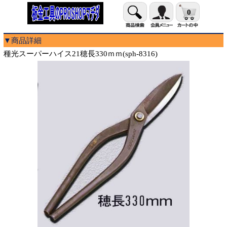
0
▼商品詳細
種光スーパーハイス21穂長330ｍｍ(sph-8316)