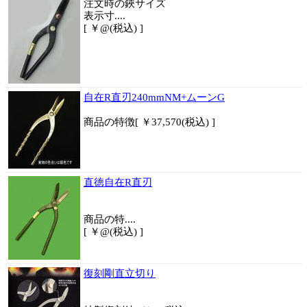
注文時の鋏サイズ
表示寸....
[ ￥@(税込) ]
自在R直刃240mmNM+ムーンG
商品
の特徴
[ ￥37,570(税込) ]
直徳自在R直刃
商品
の特....
[ ￥@(税込) ]
復刻剛直立切り