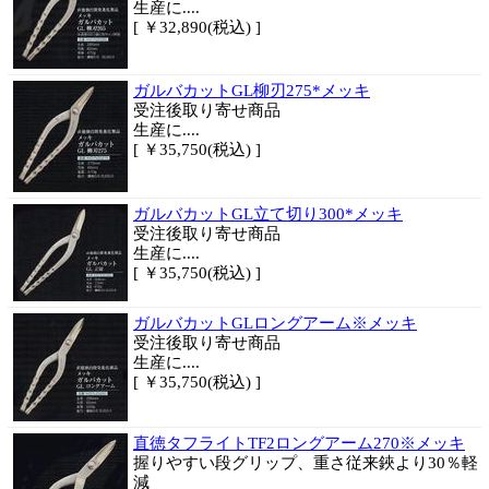
生産に....
[ ￥32,890(税込) ]
ガルバカットGL柳刃275*メッキ
受注後取り寄せ商品
生産に....
[ ￥35,750(税込) ]
ガルバカットGL立て切り300*メッキ
受注後取り寄せ商品
生産に....
[ ￥35,750(税込) ]
ガルバカットGLロングアーム※メッキ
受注後取り寄せ商品
生産に....
[ ￥35,750(税込) ]
直徳タフライトTF2ロングアーム270※メッキ
握りやすい段グリップ、重さ従来鋏より30％軽
減