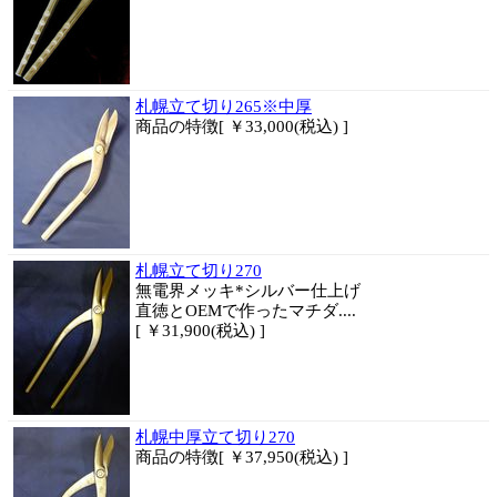
札幌立て切り265※中厚
商品
の特徴[ ￥33,000(税込) ]
札幌立て切り270
無電界メッキ*シルバー仕上げ
直徳とOEMで作ったマチダ....
[ ￥31,900(税込) ]
札幌中厚立て切り270
商品
の特徴[ ￥37,950(税込) ]