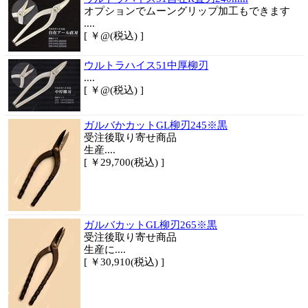
オプションでムーングリップ加工もできます
....
[ ￥@(税込) ]
ウルトラハイス51中厚柳刃
....
[ ￥@(税込) ]
ガルバかカットGL柳刃245※黒
受注後取り寄せ商品
生産....
[ ￥29,700(税込) ]
ガルバカットGL柳刃265※黒
受注後取り寄せ商品
生産に....
[ ￥30,910(税込) ]