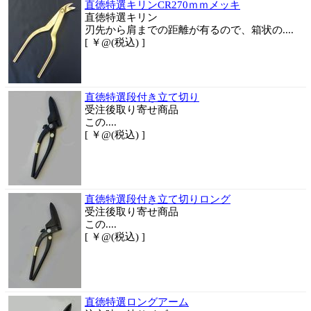
直徳特選キリンCR270ｍｍメッキ
直徳特選キリン
刃先から肩までの距離が有るので、箱状の....
[ ￥@(税込) ]
直徳特選段付き立て切り
受注後取り寄せ商品
この....
[ ￥@(税込) ]
直徳特選段付き立て切りロング
受注後取り寄せ商品
この....
[ ￥@(税込) ]
直徳特選ロングアーム