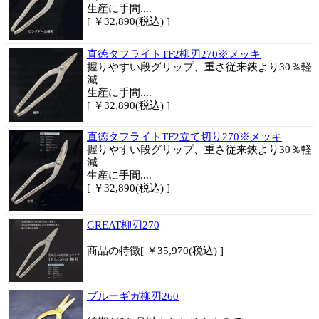
生産に手間....
[ ￥32,890(税込) ]
直徳タフライトTF2柳刃270※メッキ
握りやすい段グリップ、重さ従来鋏より30％軽
減
生産に手間....
[ ￥32,890(税込) ]
直徳タフライトTF2立て切り270※メッキ
握りやすい段グリップ、重さ従来鋏より30％軽
減
生産に手間....
[ ￥32,890(税込) ]
GREAT柳刃270
商品
の特徴
[ ￥35,970(税込) ]
ブルーギガ柳刃260