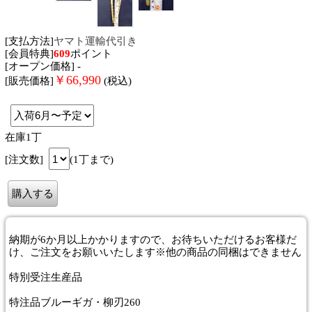
[支払方法]
ヤマト運輸代引き
[会員特典]
609
ポイント
[オープン価格] -
￥
66,990
[販売価格]
(税込)
在庫1丁
[注文数]
(1丁まで)
納期が6か月以上かかりますので、お待ちいただけるお客様だ
け、ご注文をお願いいたします※他の商品の同梱はできません
特別受注生産品
特注品ブルーギガ・柳刃260