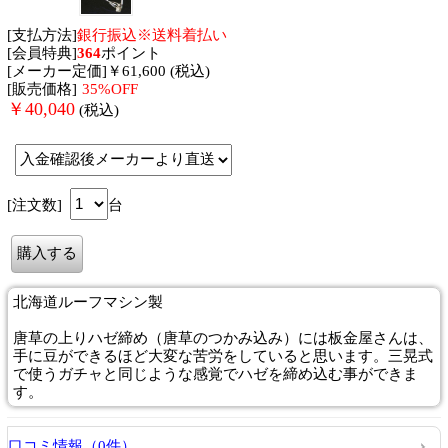
[支払方法]
銀行振込※送料着払い
[会員特典]
364
ポイント
[メーカー定価]￥61,600 (税込)
[販売価格]
35%OFF
￥
40,040
(税込)
[注文数]
台
北海道ルーフマシン製
唐草の上りハゼ締め（唐草のつかみ込み）には板金屋さんは、
手に豆ができるほど大変な苦労をしていると思います。三晃式
で使うガチャと同じような感覚でハゼを締め込む事ができま
す。
口コミ情報（0件）