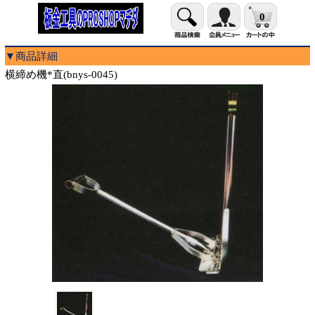
0
▼商品詳細
横締め機*直(bnys-0045)