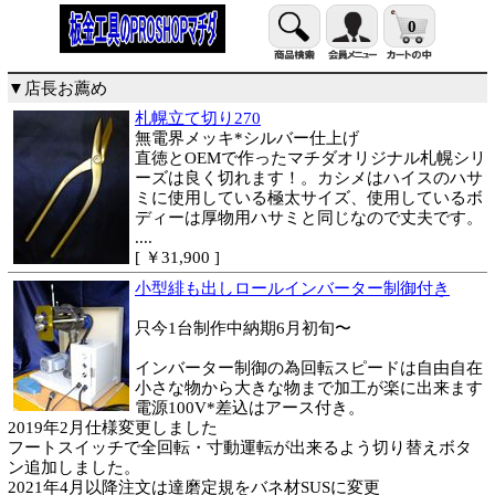
0
▼店長お薦め
札幌立て切り270
無電界メッキ*シルバー仕上げ
直徳とOEMで作ったマチダオリジナル札幌シリ
ーズは良く切れます！。カシメはハイスのハサ
ミに使用している極太サイズ、使用しているボ
ディーは厚物用ハサミと同じなので丈夫です。
....
[ ￥31,900 ]
小型緋も出しロールインバーター制御付き
只今1台制作中納期6月初旬〜
インバーター制御の為回転スピードは自由自在
小さな物から大きな物まで加工が楽に出来ます
電源100V*差込はアース付き。
2019年2月仕様変更しました
フートスイッチで全回転・寸動運転が出来るよう切り替えボタ
ン追加しました。
2021年4月以降注文は達磨定規をバネ材SUSに変更