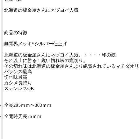
北海道の板金屋さんにネヅヨイ人気
商品
の特徴
無電界メッキ*シルバー仕上げ
北海道の板金屋さんにネヅヨイ人気、・・・・印の鋏
それ以上に勝る！鋭い切れ味の縦切り。
その切れ味は北海道の板金屋さんより絶賛されているマチダオリ
バランス最高
切れ味最高
カシメ長持ち
ステンレスOK
全長295ｍｍ〜300ｍｍ
全開時刃長75ｍｍ