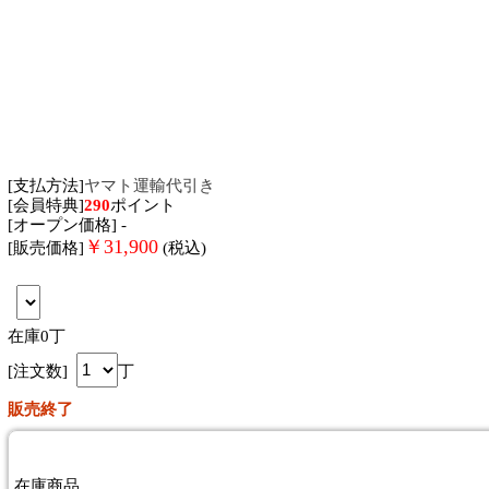
[支払方法]
ヤマト運輸代引き
[会員特典]
290
ポイント
[オープン価格] -
￥
31,900
[販売価格]
(税込)
在庫0丁
[注文数]
丁
販売終了
在庫商品