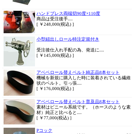
ハンドプレス両端切90度×110度
商品は
受注後手....
[ ￥248,000(税込) ]
小型紐出しロール特注定規付き
受注後仕入れ手配の為、発送に....
[ ￥145,000(税込) ]
アベベロール替えベルト純正品8本セット
機械を新規に購入した時に装着されている繊維
状のベルト。引っ張....
[ ￥176,000(税込) ]
アベベロール替えベルト普及品8本セット
素材はビニール系統です。（ホースのような素
材）純正と比べると....
[ ￥77,000(税込) ]
Pコック