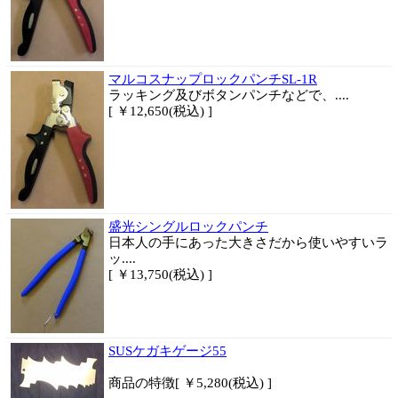
マルコスナップロックパンチSL-1R
ラッキング及びボタンパンチなどで、....
[ ￥12,650(税込) ]
盛光シングルロックパンチ
日本人の手にあった大きさだから使いやすい
ラ
ッ....
[ ￥13,750(税込) ]
SUSケガキゲージ55
商品
の特徴
[ ￥5,280(税込) ]