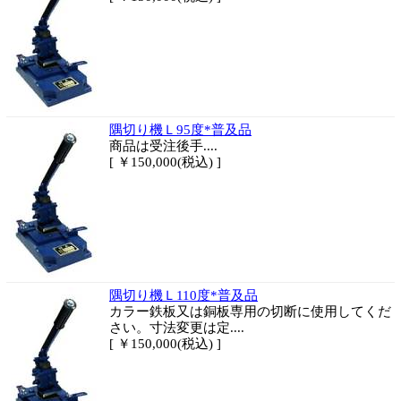
隅切り機Ｌ95度*普及品
商品は
受注後手....
[ ￥150,000(税込) ]
隅切り機Ｌ110度*普及品
カラー鉄板又は銅板専用の切断に使用してくだ
さい。寸法変更は定....
[ ￥150,000(税込) ]