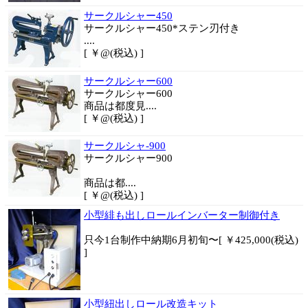
サークルシャー450
サークルシャー450*ステン刃付き
....
[ ￥@(税込) ]
サークルシャー600
サークルシャー600
商品は都度見....
[ ￥@(税込) ]
サークルシャ-900
サークルシャー900
商品は都....
[ ￥@(税込) ]
小型緋も出しロールインバーター制御付き
只今1台制作中納期6月初旬〜[ ￥425,000(税込)
]
小型紐出しロール改造キット