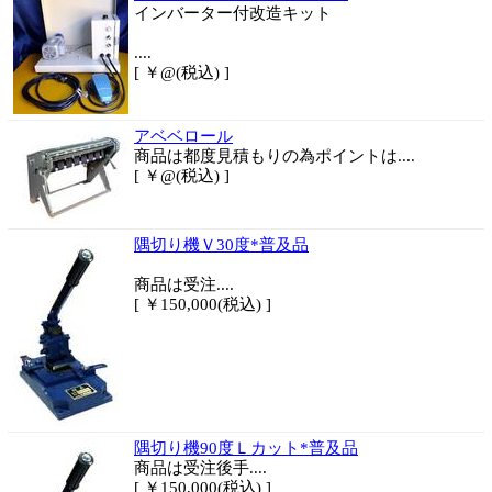
インバーター付改造キット
....
[ ￥@(税込) ]
アベベロール
商品は都度見積もりの為ポイントは....
[ ￥@(税込) ]
隅切り機Ｖ30度*普及品
商品は
受注....
[ ￥150,000(税込) ]
隅切り機90度Ｌカット*普及品
商品は
受注後手....
[ ￥150,000(税込) ]