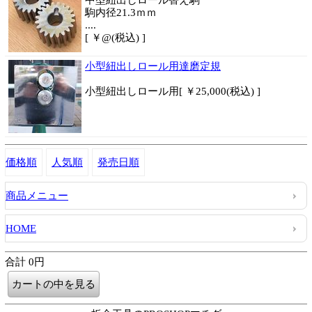
中型紐出しロール替え駒
駒内径21.3ｍｍ
....
[ ￥@(税込) ]
小型紐出しロール用達磨定規
小型紐出しロール用[ ￥25,000(税込) ]
価格順
人気順
発売日順
商品メニュー
HOME
合計 0円