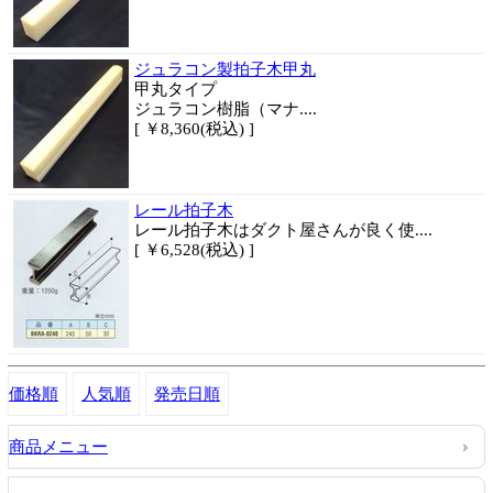
ジュラコン製拍子木甲丸
甲丸タイプ
ジュラコン樹脂（マナ....
[ ￥8,360(税込) ]
レール拍子木
レール拍子木はダクト屋さんが良く使....
[ ￥6,528(税込) ]
価格順
人気順
発売日順
商品メニュー