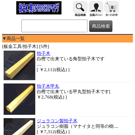
0
▼商品一覧
[板金工具/拍子木] [5件]
拍子木
白樫で出来ている角型拍子木です
....
[ ￥2,112(税込) ]
拍子木甲丸
白樫で出来ている甲丸型拍子木です[
￥2,768(税込) ]
ジュラコン製拍子木
ジュラコン樹脂（マナイタと同等の樹....
[ ￥7,312(税込) ]