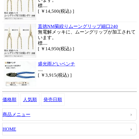
います。
標....
[ ￥14,500(税込) ]
直徳NM菊絞りムーングリップ細口240
無電解メッキに、ムーングリップが加工されて
います。
標....
[ ￥14,950(税込) ]
盛光雨どいペンチ
....
[ ￥3,915(税込) ]
価格順
人気順
発売日順
商品メニュー
HOME