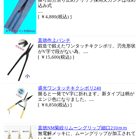
握り部分滑り止めグリップ採用又カシメは埋め
込み式
....
[ ￥4,880(税込) ]
直徳作上パンチ
鍛造で鍛えたワンタッチキクシボリ。刃先形状
がV字で段がない為、....
[ ￥15,600(税込) ]
盛光ワンタッチキクシボリ240
握ると一発でV字に折れます。新タイプは柄が
エンジ色になりました。....
[ ￥8,850(税込) ]
直徳NM菊絞りムーングリップ細口210ｍｍ
無電解メッキに、ムーングリップが加工されて