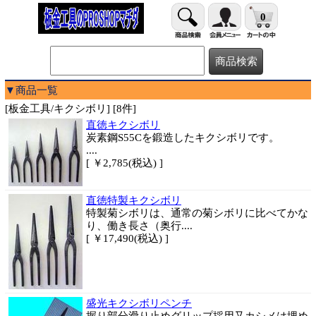
0
▼商品一覧
[板金工具/キクシボリ] [8件]
直徳キクシボリ
炭素鋼S55Cを鍛造したキクシボリです。
....
[ ￥2,785(税込) ]
直徳特製キクシボリ
特製菊シボリは、通常の菊シボリに比べてかな
り、働き長さ（奥行....
[ ￥17,490(税込) ]
盛光キクシボリペンチ