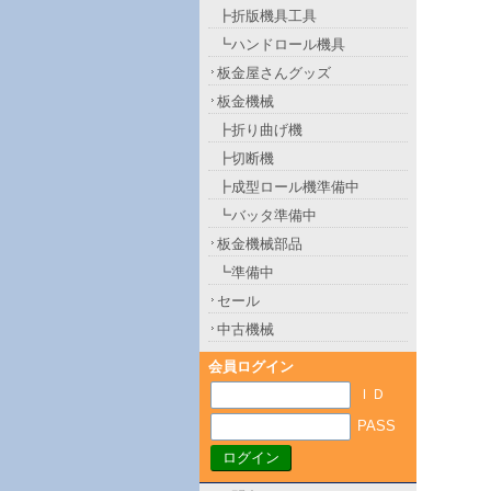
┣折版機具工具
┗ハンドロール機具
板金屋さんグッズ
板金機械
┣折り曲げ機
┣切断機
┣成型ロール機準備中
┗バッタ準備中
板金機械部品
┗準備中
セール
中古機械
会員ログイン
ＩＤ
PASS