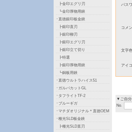
┣金印エグリ刃
パス
┗金印厚物用鋏
直徳銀印板金鋏
┣銀印直刃
コメ
┣銀印柳刃
┣銀印エグリ刃
┣銀印立て切り
文字
┣特選
┣銀印厚物用鋏
アイ
┗銅板用鋏
直徳ウルトラハイス51
ガルバカットGL
タフライトTF-2
▼ご自分
ブルーギガ
No.
マチダオリジナル＊直徳OEM
種光SLD板金鋏
┣種光SLD直刃