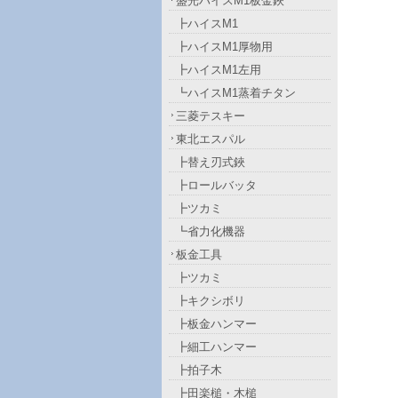
盛光ハイスM1板金鋏
┣ハイスM1
┣ハイスM1厚物用
┣ハイスM1左用
┗ハイスM1蒸着チタン
三菱テスキー
東北エスパル
┣替え刃式鋏
┣ロールバッタ
┣ツカミ
┗省力化機器
板金工具
┣ツカミ
┣キクシボリ
┣板金ハンマー
┣細工ハンマー
┣拍子木
┣田楽槌・木槌