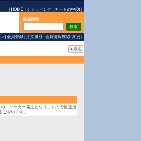
|
HOME
|
ショッピング
|
カートの中(
0
)
|
商品検索
ン
|
会員登録
|
注文履歴
|
会員情報確認･変更
|
らの、メーカー発注となりますので配達指
もございます。