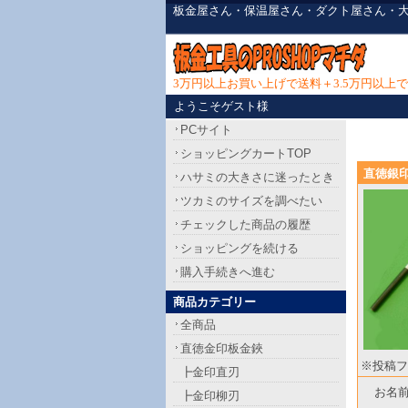
板金屋さん・保温屋さん・ダクト屋さん・
3万円以上お買い上げで送料＋3.5万円以
ようこそゲスト様
PCサイト
ショッピングカートTOP
直徳銀印
ハサミの大きさに迷ったとき
ツカミのサイズを調べたい
チェックした商品の履歴
ショッピングを続ける
購入手続きへ進む
商品カテゴリー
全商品
直徳金印板金鋏
※投稿フ
┣金印直刃
お名
┣金印柳刃