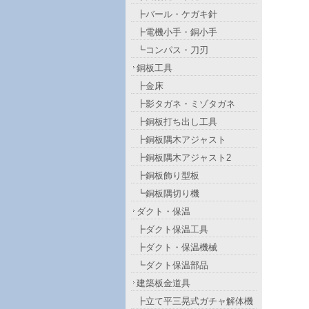
┣バール・ケガキ針
┣電機小手・銅小手
┗コンパス・刀刃
銅板工具
┣金床
┣影タガネ・ミゾタガネ
┣銅板打ち出し工具
┣銅板隅木アジャスト
┣銅板隅木アジャスト2
┣銅板飾り型板
┗銅板隅切り機
ダクト・保温
┣ダクト保温工具
┣ダクト・保温機械
┗ダクト保温部品
建築板金道具
┣立て平三晃式ガチャ解体機