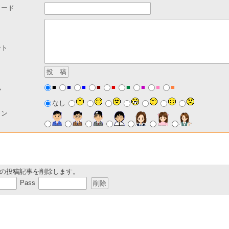
ワード
ント
■
■
■
■
■
■
■
■
■
色
なし
コン
の投稿記事を削除します。
Pass