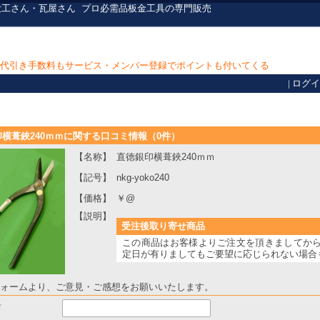
大工さん・瓦屋さん
プロ必需品
板金工具の専門販売
上で代引き手数料もサービス・メンバー登録でポイントも付いてくる
|
ログイ
横葺鋏240ｍｍに関する口コミ情報（0件）
【名称】
直徳銀印横葺鋏240ｍｍ
【記号】
nkg-yoko240
【価格】
￥@
【説明】
受注後取り寄せ商品
この商品はお客様よりご注文を頂きましてか
定日が有りましてもご要望に応じられない場合
ォームより、ご意見・ご感想をお願いいたします。
前