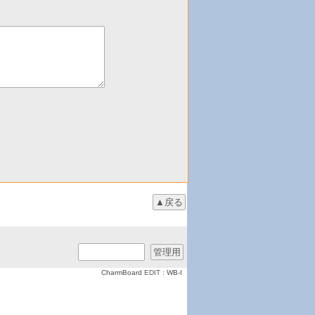
CharmBoard
EDIT :
WB-I