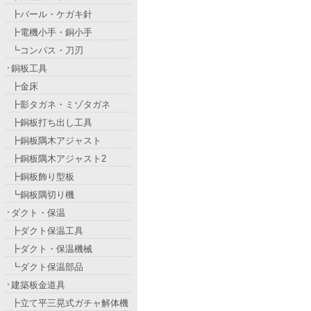
┣バール・ケガキ針
┣電機小手・銅小手
┗コンパス・刀刃
銅板工具
┣金床
┣影タガネ・ミゾタガネ
┣銅板打ち出し工具
┣銅板隅木アジャスト
┣銅板隅木アジャスト2
┣銅板飾り型板
┗銅板隅切り機
ダクト・保温
┣ダクト保温工具
┣ダクト・保温機械
┗ダクト保温部品
建築板金道具
┣立て平三晃式ガチャ解体機