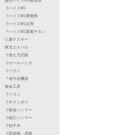
盛光ハイスM1板金鋏
┣ハイスM1
┣ハイスM1厚物用
┣ハイスM1左用
┗ハイスM1蒸着チタン
三菱テスキー
東北エスパル
┣替え刃式鋏
┣ロールバッタ
┣ツカミ
┗省力化機器
板金工具
┣ツカミ
┣キクシボリ
┣板金ハンマー
┣細工ハンマー
┣拍子木
┣田楽槌・木槌