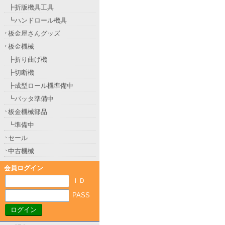
┣折版機具工具
┗ハンドロール機具
板金屋さんグッズ
板金機械
┣折り曲げ機
┣切断機
┣成型ロール機準備中
┗バッタ準備中
板金機械部品
┗準備中
セール
中古機械
会員ログイン
ＩＤ
PASS