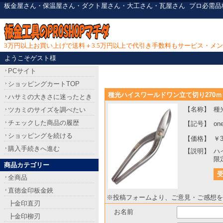
板金屋さん・保温屋さん・ダクト屋さん・大工さん・瓦屋さん
プロ必需品
3万円以上お買い上げで送料＋3.5万円以上で代引き手数料もサービス・メ
ようこそゲスト様
PCサイト
ショッピングカートTOP
種光ハイスワールドワン立て切り270
ハサミの大きさに迷ったとき
【名称】
種
ツカミのサイズを調べたい
チェックした商品の履歴
【記号】
on
ショッピングを続ける
【価格】
￥3
購入手続きへ進む
【説明】
ハ
限
商品カテゴリー
全商品
直徳金印板金鋏
※投稿フォームより、ご意見・ご感想を
┣金印直刃
お名前
┣金印柳刃