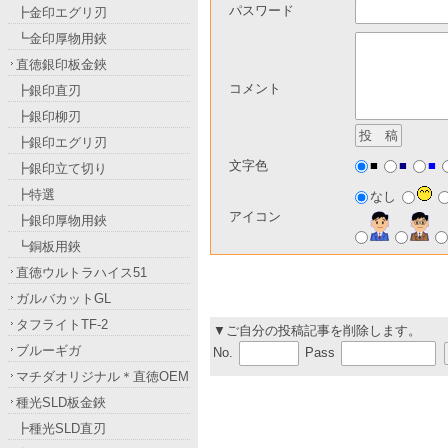
パスワード
┣金印エグリ刃
┗金印厚物用鋏
直徳銀印板金鋏
コメント
┣銀印直刃
┣銀印柳刃
┣銀印エグリ刃
■
■
■
文字色
┣銀印立て切り
┣特選
なし
アイコン
┣銀印厚物用鋏
┗銅板用鋏
直徳ウルトラハイス51
ガルバカットGL
タフライトTF-2
▼ご自分の投稿記事を削除します。
ブルーギガ
No.
Pass
マチダオリジナル＊直徳OEM
種光SLD板金鋏
┣種光SLD直刃