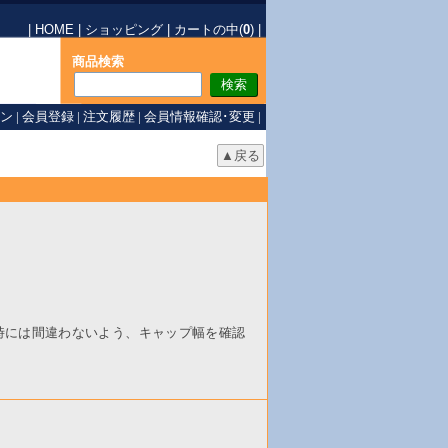
|
HOME
|
ショッピング
|
カートの中(
0
)
|
商品検索
ン
|
会員登録
|
注文履歴
|
会員情報確認･変更
|
文時には間違わないよう、キャップ幅を確認