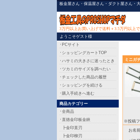
板金屋さん・保温屋さん・ダクト屋さん・
3万円以上お買い上げで送料＋3.5万円以
ようこそゲスト様
PCサイト
ショッピングカートTOP
ミニガ
ハサミの大きさに迷ったとき
ツカミのサイズを調べたい
チェックした商品の履歴
ショッピングを続ける
購入手続きへ進む
商品カテゴリー
全商品
直徳金印板金鋏
※投稿フ
┣金印直刃
お名
┣金印柳刃