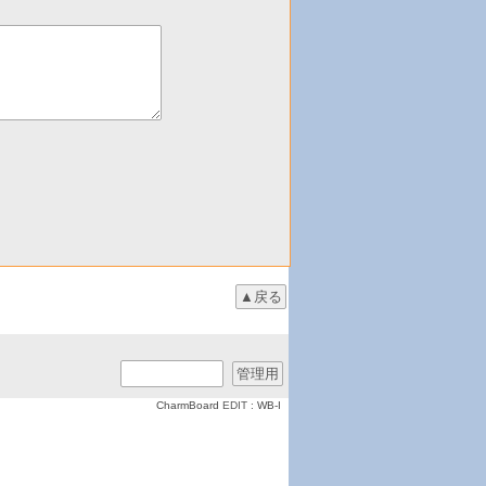
CharmBoard
EDIT :
WB-I