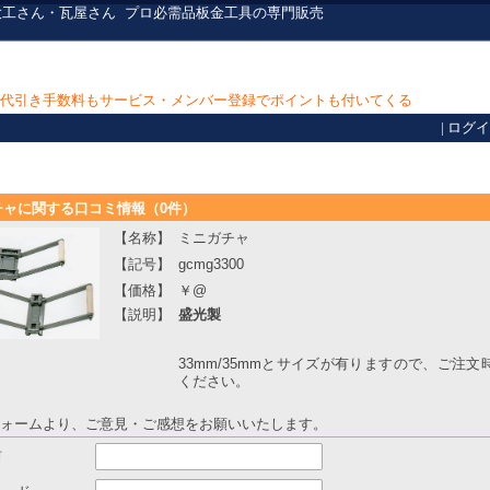
大工さん・瓦屋さん
プロ必需品
板金工具の専門販売
上で代引き手数料もサービス・メンバー登録でポイントも付いてくる
|
ログイ
チャに関する口コミ情報（0件）
【名称】
ミニガチャ
【記号】
gcmg3300
【価格】
￥@
【説明】
盛光製
33mm/35mmとサイズが有りますので、ご注
ください。
ォームより、ご意見・ご感想をお願いいたします。
前