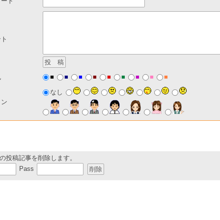
ワード
ント
■
■
■
■
■
■
■
■
■
色
なし
コン
の投稿記事を削除します。
Pass