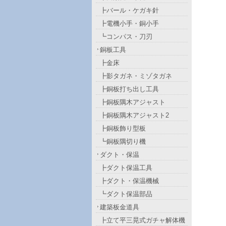
┣バール・ケガキ針
┣電機小手・銅小手
┗コンパス・刀刃
銅板工具
┣金床
┣影タガネ・ミゾタガネ
┣銅板打ち出し工具
┣銅板隅木アジャスト
┣銅板隅木アジャスト2
┣銅板飾り型板
┗銅板隅切り機
ダクト・保温
┣ダクト保温工具
┣ダクト・保温機械
┗ダクト保温部品
建築板金道具
┣立て平三晃式ガチャ解体機