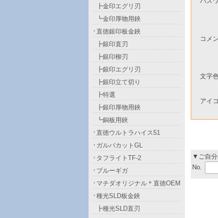
パス
┣金印エグリ刃
┗金印厚物用鋏
直徳銀印板金鋏
コメ
┣銀印直刃
┣銀印柳刃
┣銀印エグリ刃
文字
┣銀印立て切り
┣特選
アイ
┣銀印厚物用鋏
┗銅板用鋏
直徳ウルトラハイス51
ガルバカットGL
▼ご自分
タフライトTF-2
No.
ブルーギガ
マチダオリジナル＊直徳OEM
種光SLD板金鋏
┣種光SLD直刃