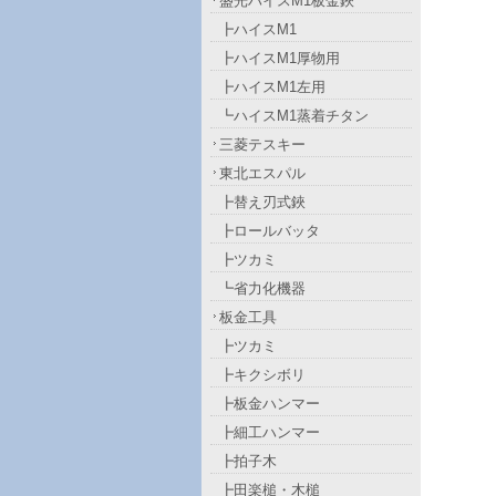
盛光ハイスM1板金鋏
┣ハイスM1
┣ハイスM1厚物用
┣ハイスM1左用
┗ハイスM1蒸着チタン
三菱テスキー
東北エスパル
┣替え刃式鋏
┣ロールバッタ
┣ツカミ
┗省力化機器
板金工具
┣ツカミ
┣キクシボリ
┣板金ハンマー
┣細工ハンマー
┣拍子木
┣田楽槌・木槌