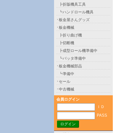
┣折版機具工具
┗ハンドロール機具
板金屋さんグッズ
板金機械
┣折り曲げ機
┣切断機
┣成型ロール機準備中
┗バッタ準備中
板金機械部品
┗準備中
セール
中古機械
会員ログイン
ＩＤ
PASS