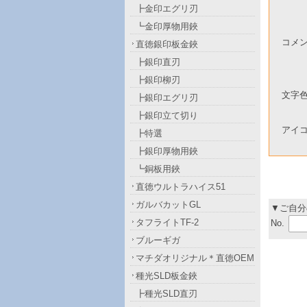
┣金印エグリ刃
┗金印厚物用鋏
コメ
直徳銀印板金鋏
┣銀印直刃
┣銀印柳刃
文字
┣銀印エグリ刃
┣銀印立て切り
アイ
┣特選
┣銀印厚物用鋏
┗銅板用鋏
直徳ウルトラハイス51
ガルバカットGL
▼ご自分
タフライトTF-2
No.
ブルーギガ
マチダオリジナル＊直徳OEM
種光SLD板金鋏
┣種光SLD直刃