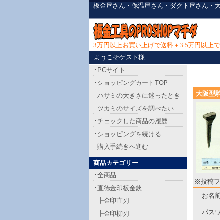
板金屋さん・保温屋さん・ダクト屋さん・
3万円以上お買い上げで送料＋3.5万円以
ようこそゲスト様
PCサイト
ショッピングカートTOP
大阪型
ハサミの大きさに迷ったとき
ツカミのサイズを調べたい
チェックした商品の履歴
ショッピングを続ける
購入手続きへ進む
商品カテゴリー
全商品
※投稿フ
直徳金印板金鋏
お名
┣金印直刃
パス
┣金印柳刃