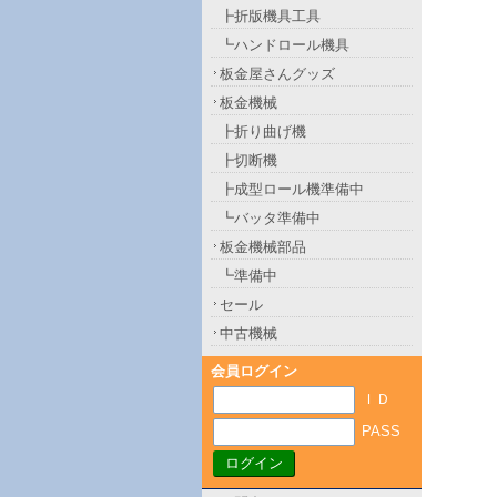
┣折版機具工具
┗ハンドロール機具
板金屋さんグッズ
板金機械
┣折り曲げ機
┣切断機
┣成型ロール機準備中
┗バッタ準備中
板金機械部品
┗準備中
セール
中古機械
会員ログイン
ＩＤ
PASS