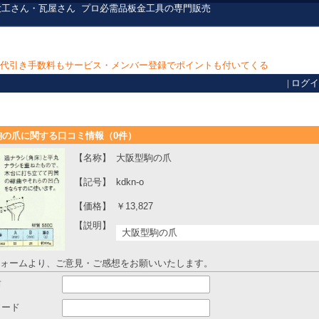
大工さん・瓦屋さん
プロ必需品
板金工具の専門販売
上で代引き手数料もサービス・メンバー登録でポイントも付いてくる
|
ログイ
駒の爪に関する口コミ情報（0件）
【名称】
大阪型駒の爪
【記号】
kdkn-o
【価格】
￥13,827
【説明】
大阪型駒の爪
ォームより、ご意見・ご感想をお願いいたします。
前
ワード