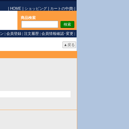
|
HOME
|
ショッピング
|
カートの中(
0
)
|
商品検索
ン
|
会員登録
|
注文履歴
|
会員情報確認･変更
|