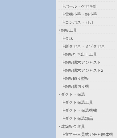
┣バール・ケガキ針
┣電機小手・銅小手
┗コンパス・刀刃
銅板工具
┣金床
┣影タガネ・ミゾタガネ
┣銅板打ち出し工具
┣銅板隅木アジャスト
┣銅板隅木アジャスト2
┣銅板飾り型板
┗銅板隅切り機
ダクト・保温
┣ダクト保温工具
┣ダクト・保温機械
┗ダクト保温部品
建築板金道具
┣立て平三晃式ガチャ解体機