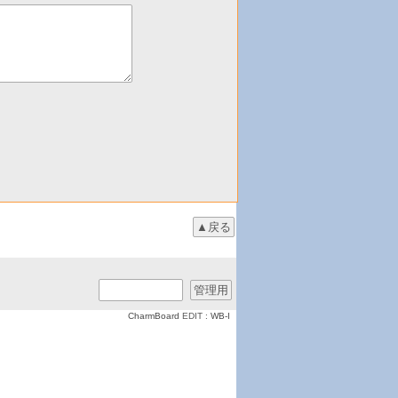
CharmBoard
EDIT :
WB-I