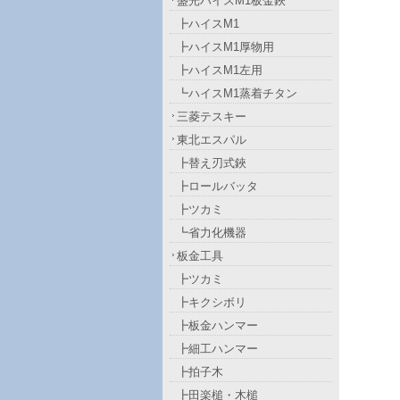
盛光ハイスM1板金鋏
┣ハイスM1
┣ハイスM1厚物用
┣ハイスM1左用
┗ハイスM1蒸着チタン
三菱テスキー
東北エスパル
┣替え刃式鋏
┣ロールバッタ
┣ツカミ
┗省力化機器
板金工具
┣ツカミ
┣キクシボリ
┣板金ハンマー
┣細工ハンマー
┣拍子木
┣田楽槌・木槌