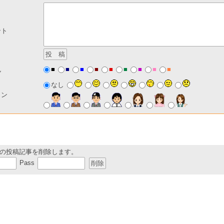
ント
■
■
■
■
■
■
■
■
■
色
なし
コン
の投稿記事を削除します。
Pass