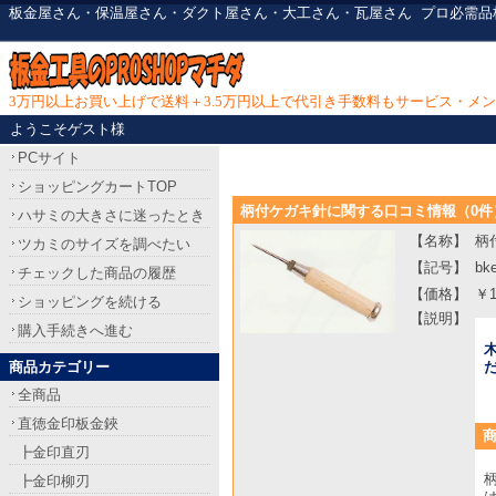
板金屋さん・保温屋さん・ダクト屋さん・大工さん・瓦屋さん
プロ必需品
3万円以上お買い上げで送料＋3.5万円以上で代引き手数料もサービス・メ
ようこそゲスト様
PCサイト
ショッピングカートTOP
柄付ケガキ針に関する口コミ情報（0件
ハサミの大きさに迷ったとき
【名称】
柄
ツカミのサイズを調べたい
【記号】
bk
チェックした商品の履歴
【価格】
￥1
ショッピングを続ける
【説明】
購入手続きへ進む
商品カテゴリー
全商品
直徳金印板金鋏
┣金印直刃
┣金印柳刃