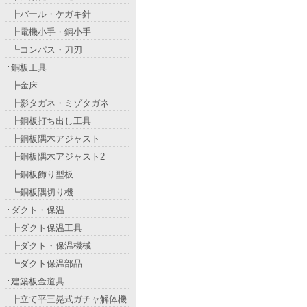
┣バール・ケガキ針
┣電機小手・銅小手
┗コンパス・刀刃
銅板工具
┣金床
┣影タガネ・ミゾタガネ
┣銅板打ち出し工具
┣銅板隅木アジャスト
┣銅板隅木アジャスト2
┣銅板飾り型板
┗銅板隅切り機
ダクト・保温
┣ダクト保温工具
┣ダクト・保温機械
┗ダクト保温部品
建築板金道具
┣立て平三晃式ガチャ解体機