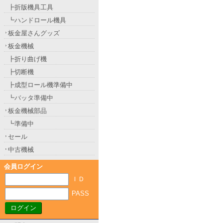
┣折版機具工具
┗ハンドロール機具
板金屋さんグッズ
板金機械
┣折り曲げ機
┣切断機
┣成型ロール機準備中
┗バッタ準備中
板金機械部品
┗準備中
セール
中古機械
会員ログイン
ＩＤ
PASS