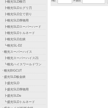
No.
Pass
┣種光SLD柳刃
┣種光SLDエグリ刃
┣種光SLD立て切り
┣種光SLD厚物用
┣種光SLDスーパーハード
┣種光SLDトルネード
┣種光SLD左鋏
┗種光SL-D2
種光スーパーハイス
┣種光スーパーハイス21
┗種光ハイスワールドワン
種光BIGCUT
盛光SLD板金鋏
┣盛光SLD
┣盛光SLD厚物用
┣盛光SLDα
┗盛光SLDトルネード