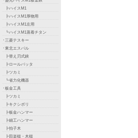
盛光ハイスM1板金鋏
┣ハイスM1
┣ハイスM1厚物用
┣ハイスM1左用
┗ハイスM1蒸着チタン
三菱テスキー
東北エスパル
┣替え刃式鋏
┣ロールバッタ
┣ツカミ
┗省力化機器
板金工具
┣ツカミ
┣キクシボリ
┣板金ハンマー
┣細工ハンマー
┣拍子木
┣田楽槌・木槌