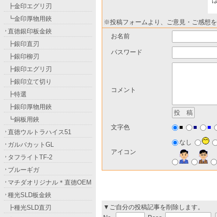
┣金印エグリ刃
┗金印厚物用鋏
※投稿フォームより、ご意見・ご感想を
直徳銀印板金鋏
お名前
┣銀印直刃
パスワード
┣銀印柳刃
┣銀印エグリ刃
┣銀印立て切り
コメント
┣特選
┣銀印厚物用鋏
┗銅板用鋏
■
■
■
文字色
直徳ウルトラハイス51
なし
ガルバカットGL
アイコン
タフライトTF-2
ブルーギガ
マチダオリジナル＊直徳OEM
種光SLD板金鋏
▼ご自分の投稿記事を削除します。
┣種光SLD直刃