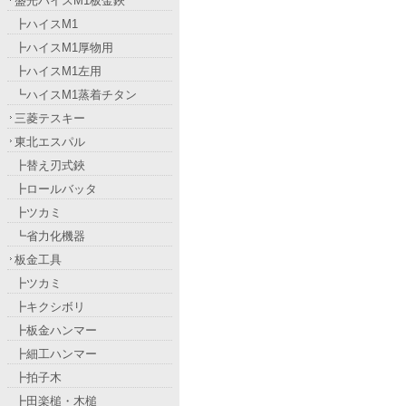
盛光ハイスM1板金鋏
┣ハイスM1
┣ハイスM1厚物用
┣ハイスM1左用
┗ハイスM1蒸着チタン
三菱テスキー
東北エスパル
┣替え刃式鋏
┣ロールバッタ
┣ツカミ
┗省力化機器
板金工具
┣ツカミ
┣キクシボリ
┣板金ハンマー
┣細工ハンマー
┣拍子木
┣田楽槌・木槌