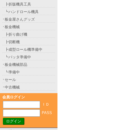
┣折版機具工具
┗ハンドロール機具
板金屋さんグッズ
板金機械
┣折り曲げ機
┣切断機
┣成型ロール機準備中
┗バッタ準備中
板金機械部品
┗準備中
セール
中古機械
会員ログイン
ＩＤ
PASS