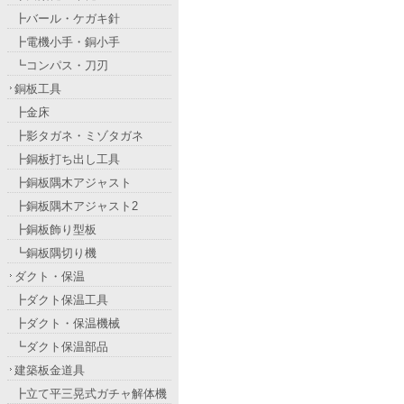
┣バール・ケガキ針
┣電機小手・銅小手
┗コンパス・刀刃
銅板工具
┣金床
┣影タガネ・ミゾタガネ
┣銅板打ち出し工具
┣銅板隅木アジャスト
┣銅板隅木アジャスト2
┣銅板飾り型板
┗銅板隅切り機
ダクト・保温
┣ダクト保温工具
┣ダクト・保温機械
┗ダクト保温部品
建築板金道具
┣立て平三晃式ガチャ解体機