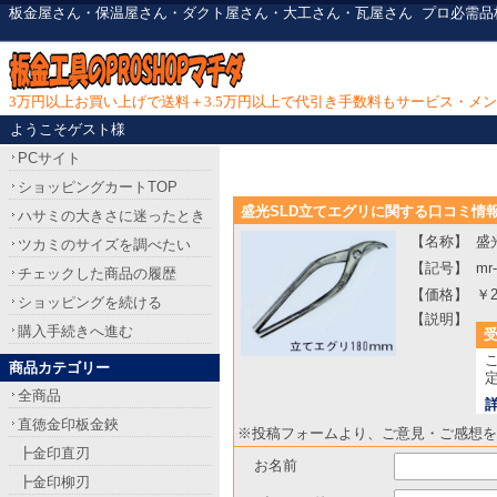
板金屋さん・保温屋さん・ダクト屋さん・大工さん・瓦屋さん
プロ必需品
3万円以上お買い上げで送料＋3.5万円以上で代引き手数料もサービス・メ
ようこそゲスト様
PCサイト
ショッピングカートTOP
盛光SLD立てエグリに関する口コミ情
ハサミの大きさに迷ったとき
【名称】
盛
ツカミのサイズを調べたい
【記号】
mr
チェックした商品の履歴
【価格】
￥2
ショッピングを続ける
【説明】
購入手続きへ進む
商品カテゴリー
全商品
直徳金印板金鋏
※投稿フォームより、ご意見・ご感想を
┣金印直刃
お名前
┣金印柳刃