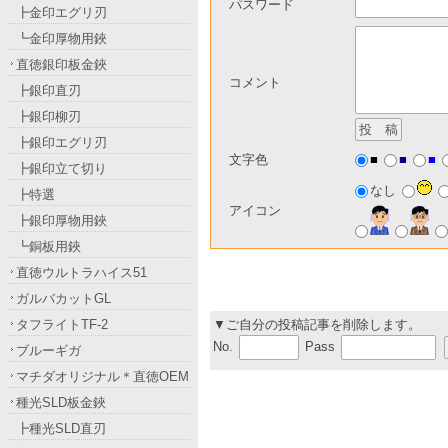
パスワード
┣金印エグリ刃
┗金印厚物用鋏
直徳銀印板金鋏
コメント
┣銀印直刃
┣銀印柳刃
┣銀印エグリ刃
■
■
■
文字色
┣銀印立て切り
なし
┣特選
アイコン
┣銀印厚物用鋏
┗銅板用鋏
直徳ウルトラハイス51
ガルバカットGL
タフライトTF-2
▼ご自分の投稿記事を削除します。
No.
Pass
ブルーギガ
マチダオリジナル＊直徳OEM
種光SLD板金鋏
┣種光SLD直刃